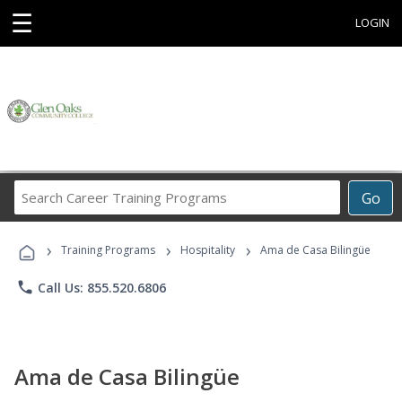
☰
LOGIN
Search
Go
Career
Training
›
›
›
Programs
Training Programs
Hospitality
Ama de Casa Bilingüe
phone
Call Us: 855.520.6806
Ama de Casa Bilingüe