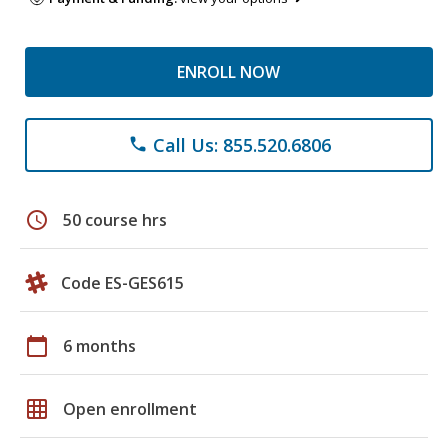
ENROLL NOW
Call Us: 855.520.6806
phone
schedule
50 course hrs
Code ES-GES615
calendar_today
6 months
grid_on
Open enrollment