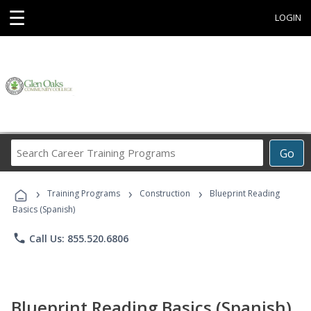
☰
LOGIN
Search
Go
Career
Training
›
›
›
Programs
Training Programs
Construction
Blueprint Reading
Basics (Spanish)
phone
Call Us: 855.520.6806
Blueprint Reading Basics (Spanish)