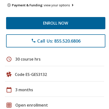
Payment & Funding:
view your options
ENROLL NOW
Call Us: 855.520.6806
phone
schedule
30 course hrs
Code ES-GES3132
calendar_today
3 months
grid_on
Open enrollment