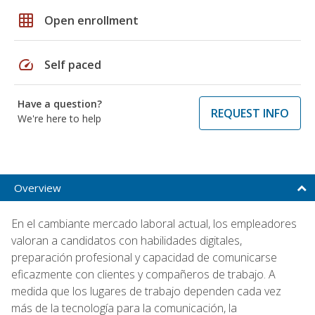
grid_on
Open enrollment
speed
Self paced
Have a question?
REQUEST INFO
We're here to help
Overview
En el cambiante mercado laboral actual, los empleadores
valoran a candidatos con habilidades digitales,
preparación profesional y capacidad de comunicarse
eficazmente con clientes y compañeros de trabajo. A
medida que los lugares de trabajo dependen cada vez
más de la tecnología para la comunicación, la