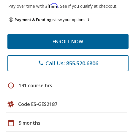
Affirm
Pay over time with
. See if you qualify at checkout.
Payment & Funding:
view your options
ENROLL NOW
Call Us: 855.520.6806
phone
schedule
191 course hrs
Code ES-GES2187
calendar_today
9 months