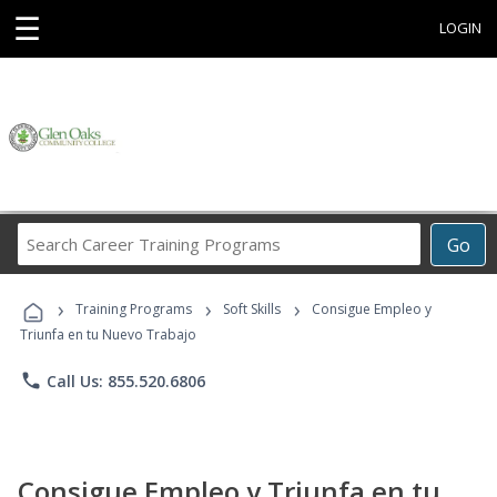
☰
LOGIN
Search
Go
Career
Training
›
›
›
Programs
Training Programs
Soft Skills
Consigue Empleo y
Triunfa en tu Nuevo Trabajo
phone
Call Us: 855.520.6806
Consigue Empleo y Triunfa en tu