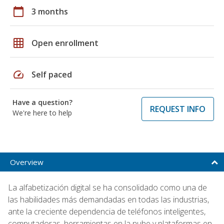
calendar_today
3 months
grid_on
Open enrollment
speed
Self paced
Have a question?
REQUEST INFO
We're here to help
Overview
La alfabetización digital se ha consolidado como una de
las habilidades más demandadas en todas las industrias,
ante la creciente dependencia de teléfonos inteligentes,
computadoras, herramientas en la nube y plataformas en