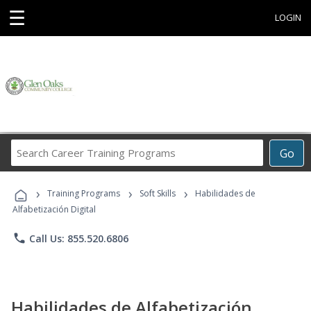
☰
LOGIN
Search
Go
Career
Training
›
›
›
Programs
Training Programs
Soft Skills
Habilidades de
Alfabetización Digital
phone
Call Us: 855.520.6806
Habilidades de Alfabetización