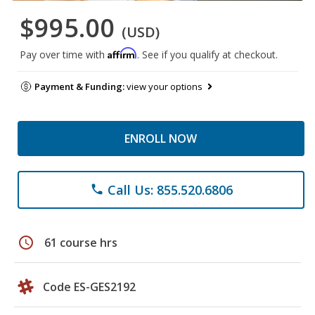
$995.00
(USD)
Affirm
Pay over time with
. See if you qualify at checkout.
Payment & Funding:
view your options
ENROLL NOW
Call Us: 855.520.6806
phone
schedule
61 course hrs
Code ES-GES2192