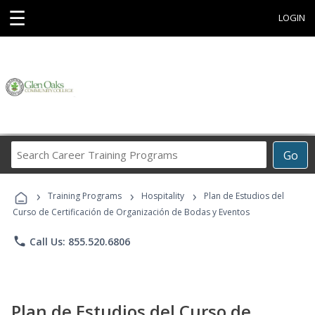
☰
LOGIN
Search
Go
Career
Training
›
›
›
Programs
Training Programs
Hospitality
Plan de Estudios del
Curso de Certificación de Organización de Bodas y Eventos
phone
Call Us: 855.520.6806
Plan de Estudios del Curso de