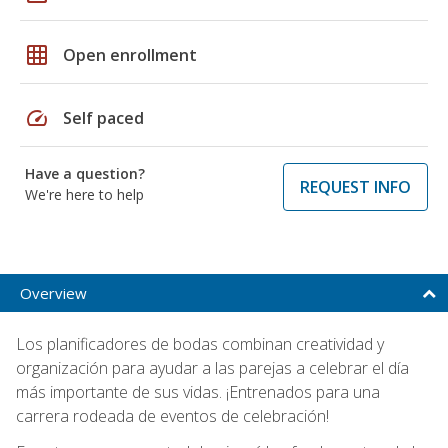
grid_on
Open enrollment
speed
Self paced
Have a question?
REQUEST INFO
We're here to help
Overview
Los planificadores de bodas combinan creatividad y
organización para ayudar a las parejas a celebrar el día
más importante de sus vidas. ¡Entrenados para una
carrera rodeada de eventos de celebración!