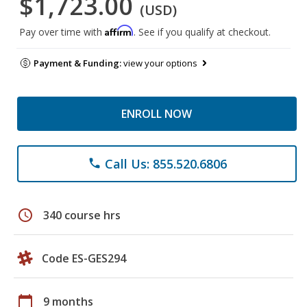
$1,723.00
(USD)
Affirm
Pay over time with
. See if you qualify at checkout.
Payment & Funding:
view your options
ENROLL NOW
Call Us: 855.520.6806
phone
schedule
340 course hrs
Code ES-GES294
calendar_today
9 months