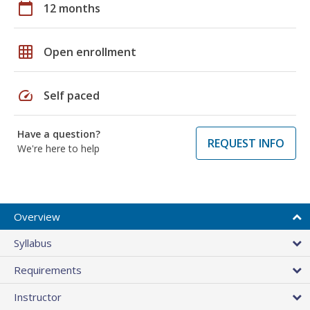
calendar_today
12 months
grid_on
Open enrollment
speed
Self paced
Have a question?
REQUEST INFO
We're here to help
Overview
Syllabus
Requirements
Instructor