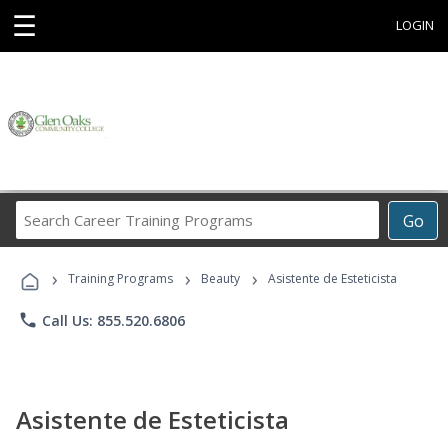
☰
LOGIN
Search
Go
Career
Training
›
›
›
Programs
Training Programs
Beauty
Asistente de Esteticista
phone
Call Us: 855.520.6806
Asistente de Esteticista