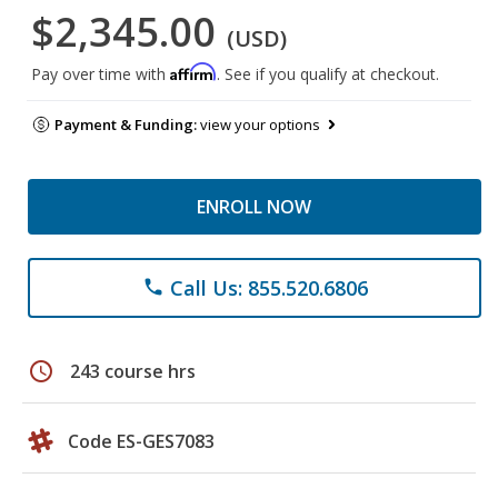
$2,345.00
(USD)
Affirm
Pay over time with
. See if you qualify at checkout.
Payment & Funding:
view your options
ENROLL NOW
Call Us: 855.520.6806
phone
schedule
243 course hrs
Code ES-GES7083