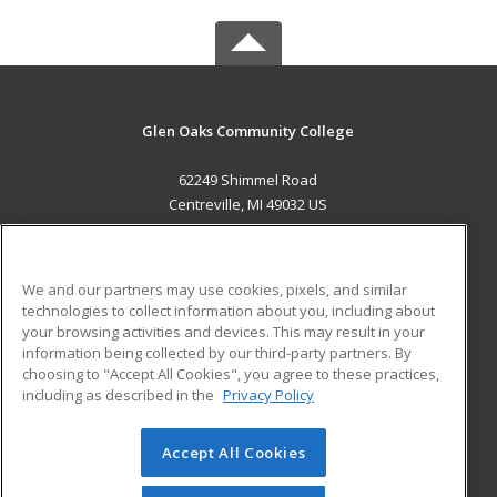
Glen Oaks Community College
62249 Shimmel Road
Centreville, MI 49032 US
MAIN CONTENT
Career Training
We and our partners may use cookies, pixels, and similar
technologies to collect information about you, including about
ADDITIONAL RESOURCES
your browsing activities and devices. This may result in your
information being collected by our third-party partners. By
Military
Student Blog
choosing to "Accept All Cookies", you agree to these practices,
Financial Assistance
including as described in the
Privacy Policy
Help
Accept All Cookies
© 2026 ed2go, a division of Cengage Learning. All rights
reserved. The material on this site cannot be reproduced or