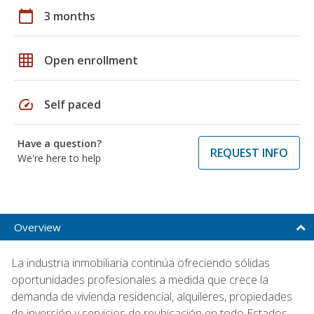
calendar_today
3 months
grid_on
Open enrollment
speed
Self paced
Have a question?
REQUEST INFO
We're here to help
Overview
La industria inmobiliaria continúa ofreciendo sólidas
oportunidades profesionales a medida que crece la
demanda de vivienda residencial, alquileres, propiedades
de inversión y servicios de reubicación en todo Estados