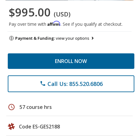
$995.00
(USD)
Affirm
Pay over time with
. See if you qualify at checkout.
Payment & Funding:
view your options
ENROLL NOW
Call Us: 855.520.6806
phone
schedule
57 course hrs
Code ES-GES2188