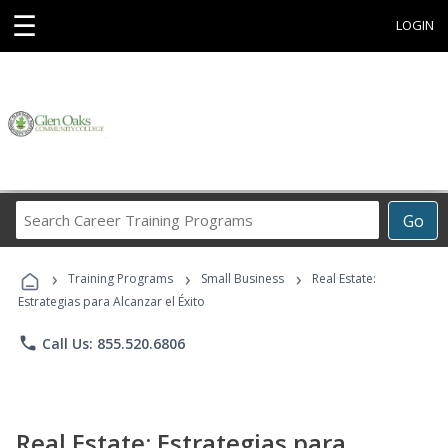
☰
LOGIN
Search
Go
Career
Training
›
›
›
Programs
Training Programs
Small Business
Real Estate:
Estrategias para Alcanzar el Éxito
phone
Call Us: 855.520.6806
Real Estate: Estrategias para