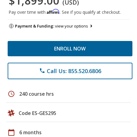
$1,899.00
(USD)
Affirm
Pay over time with
. See if you qualify at checkout.
Payment & Funding:
view your options
ENROLL NOW
Call Us: 855.520.6806
phone
schedule
240 course hrs
Code ES-GES295
calendar_today
6 months