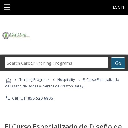
☰
LOGIN
Search
Go
Career
Training
›
›
›
Programs
Training Programs
Hospitality
El Curso Especializado
de Diseño de Bodas y Eventos de Preston Bailey
phone
Call Us: 855.520.6806
El Curso Especializado de Diseño de