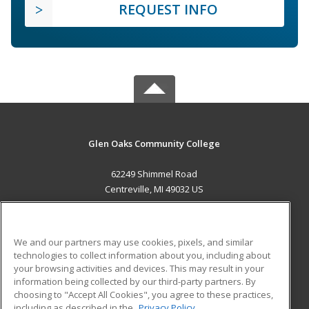
REQUEST INFO
Glen Oaks Community College
62249 Shimmel Road
Centreville, MI 49032 US
MAIN CONTENT
Career Training
We and our partners may use cookies, pixels, and similar
technologies to collect information about you, including about
ADDITIONAL RESOURCES
your browsing activities and devices. This may result in your
information being collected by our third-party partners. By
Military
Student Blog
choosing to "Accept All Cookies", you agree to these practices,
Financial Assistance
including as described in the
Privacy Policy