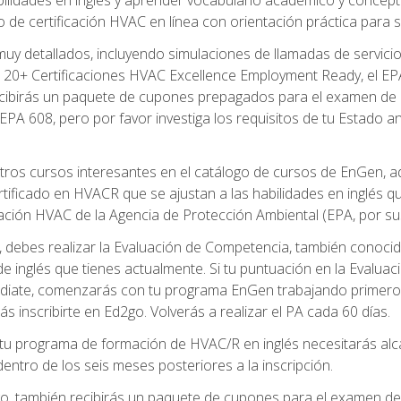
de certificación HVAC en línea con orientación práctica para se
uy detallados, incluyendo simulaciones de llamadas de servicio
 20+ Certificaciones HVAC Excellence Employment Ready, el EPA 
recibirás un paquete de cupones prepagados para el examen de
EPA 608, pero por favor investiga los requisitos de tu Estado a
ros cursos interesantes en el catálogo de cursos de EnGen, 
ificado en HVACR que se ajustan a las habilidades en inglés q
cación HVAC de la Agencia de Protección Ambiental (EPA, por sus 
debes realizar la Evaluación de Competencia, también conocida
 de inglés que tienes actualmente. Si tu puntuación en la Evalu
diate, comenzarás con tu programa EnGen trabajando primero e
ás inscribirte en Ed2go. Volverás a realizar el PA cada 60 días.
 programa de formación de HVAC/R en inglés necesitarás alcan
ntro de los seis meses posteriores a la inscripción.
d2go, también recibirás un paquete de cupones para el examen d