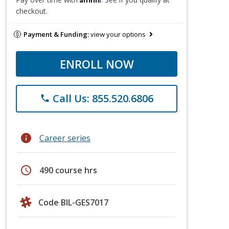
checkout.
Payment & Funding:
view your options
ENROLL NOW
Call Us: 855.520.6806
phone
info
Career series
schedule
490 course hrs
Code BIL-GES7017