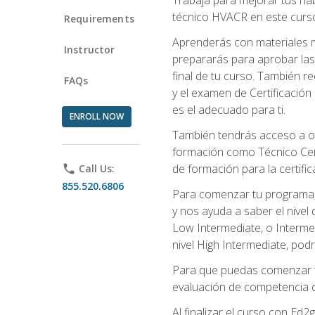
técnico HVACR en este curso 
Requirements
Aprenderás con materiales m
Instructor
prepararás para aprobar las
final de tu curso. También 
FAQs
y el examen de Certificación 
es el adecuado para ti.
ENROLL NOW
También tendrás acceso a ot
formación como Técnico Cert
de formación para la certifi
phone
Call Us:
855.520.6806
Para comenzar tu programa, 
y nos ayuda a saber el nivel
Low Intermediate, o Interme
nivel High Intermediate, podr
Para que puedas comenzar tu
evaluación de competencia de
Al finalizar el curso con E