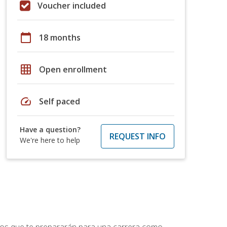
Voucher included
calendar_today
18 months
grid_on
Open enrollment
speed
Self paced
Have a question?
REQUEST INFO
We're here to help
ptos que te prepararán para una carrera como