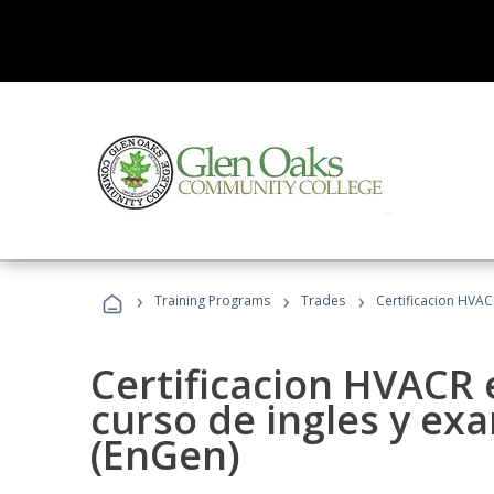
›
›
›
Training Programs
Trades
Certificacion HVAC
Certificacion HVACR 
curso de ingles y ex
(EnGen)