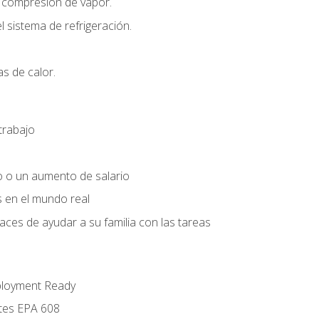
r compresión de vapor.
l sistema de refrigeración.
s de calor.
trabajo
o o un aumento de salario
s en el mundo real
es de ayudar a su familia con las tareas
ployment Ready
ntes EPA 608