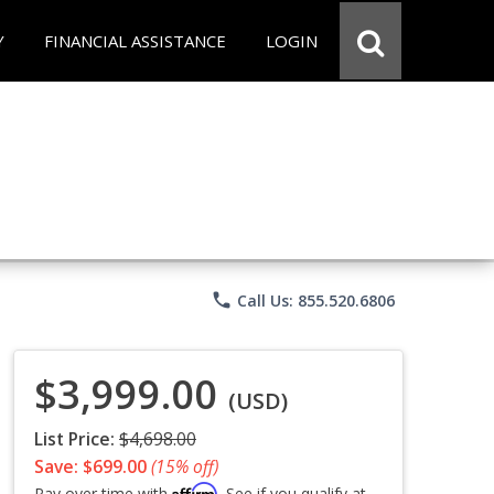
Y
FINANCIAL ASSISTANCE
LOGIN
phone
Call Us: 855.520.6806
$3,999.00
(USD)
List Price:
$4,698.00
Save: $699.00
(15% off)
Affirm
Pay over time with
. See if you qualify at