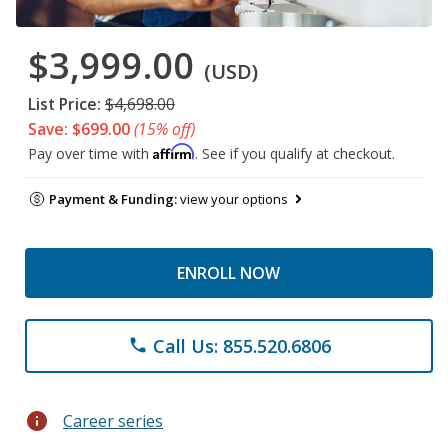
$3,999.00
(USD)
List Price:
$4,698.00
Save: $699.00
(15% off)
Affirm
Pay over time with
. See if you qualify at checkout.
Payment & Funding:
view your options
ENROLL NOW
Call Us: 855.520.6806
phone
info
Career series