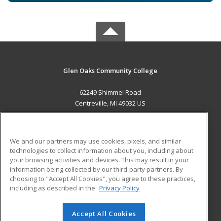
Glen Oaks Community College
62249 Shimmel Road
Centreville, MI 49032 US
MAIN CONTENT
Career Training
We and our partners may use cookies, pixels, and similar
technologies to collect information about you, including about
ADDITIONAL RESOURCES
your browsing activities and devices. This may result in your
information being collected by our third-party partners. By
Military
Student Blog
choosing to "Accept All Cookies", you agree to these practices,
Financial Assistance
including as described in the
Privacy Policy
Help
Accept All Cookies
© 2026 ed2go, a division of Cengage Learning. All rights