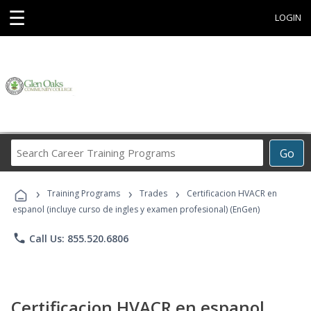
☰
LOGIN
Search
Go
Career
Training
›
›
›
Programs
Training Programs
Trades
Certificacion HVACR en
espanol (incluye curso de ingles y examen profesional) (EnGen)
phone
Call Us: 855.520.6806
Certificacion HVACR en espanol