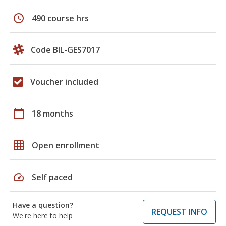
schedule
490 course hrs
Code BIL-GES7017
Voucher included
calendar_today
18 months
grid_on
Open enrollment
speed
Self paced
Have a question?
REQUEST INFO
We're here to help