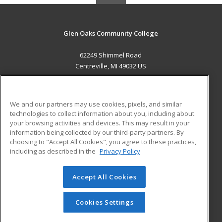
Glen Oaks Community College
62249 Shimmel Road
Centreville, MI 49032 US
MAIN CONTENT
Career Training
We and our partners may use cookies, pixels, and similar
technologies to collect information about you, including about
ADDITIONAL RESOURCES
your browsing activities and devices. This may result in your
information being collected by our third-party partners. By
Military
Student Blog
choosing to "Accept All Cookies", you agree to these practices,
Financial Assistance
including as described in the
Privacy Policy
Help
Accept All Cookies
© 2026 ed2go, a division of Cengage Learning. All rights
reserved. The material on this site cannot be reproduced or
redistributed unless you have obtained prior written
Cookies Settings
permission from Cengage Learning.
Privacy Policy