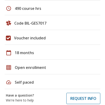
schedule
490 course hrs
Code BIL-GES7017
Voucher included
calendar_today
18 months
grid_on
Open enrollment
speed
Self paced
Have a question?
REQUEST INFO
We're here to help