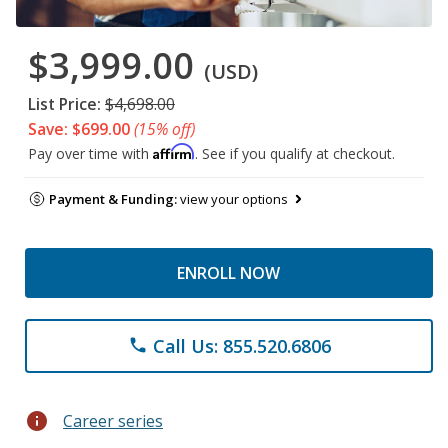
$3,999.00
(USD)
List Price:
$4,698.00
Save: $699.00
(15% off)
Affirm
Pay over time with
. See if you qualify at checkout.
Payment & Funding:
view your options
ENROLL NOW
Call Us: 855.520.6806
phone
info
Career series