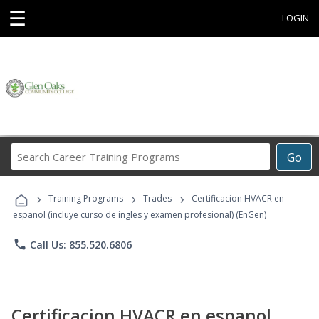
☰
LOGIN
Search
Go
Career
Training
›
›
›
Programs
Training Programs
Trades
Certificacion HVACR en
espanol (incluye curso de ingles y examen profesional) (EnGen)
phone
Call Us: 855.520.6806
Certificacion HVACR en espanol